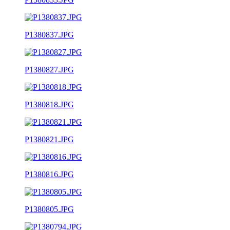
P1380837.JPG
P1380827.JPG
P1380818.JPG
P1380821.JPG
P1380816.JPG
P1380805.JPG