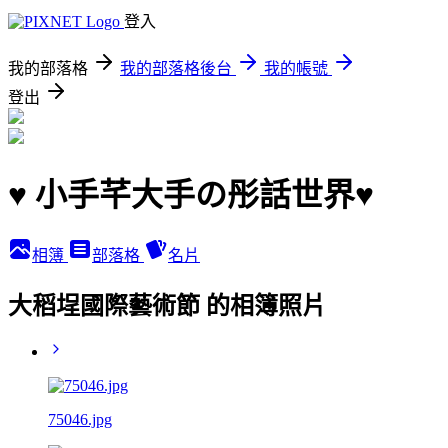
登入
我的部落格
我的部落格後台
我的帳號
登出
♥ 小手芊大手の彤話世界♥
相簿
部落格
名片
大稻埕國際藝術節 的相簿照片
75046.jpg