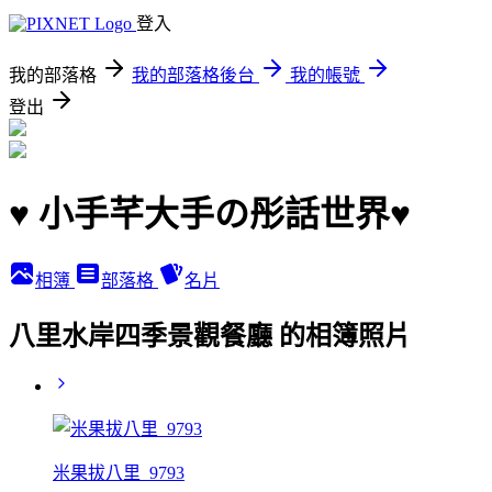
登入
我的部落格
我的部落格後台
我的帳號
登出
♥ 小手芊大手の彤話世界♥
相簿
部落格
名片
八里水岸四季景觀餐廳 的相簿照片
米果拔八里_9793