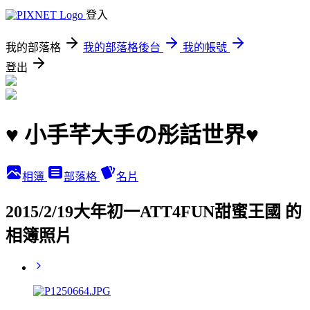
登入
我的部落格
我的部落格後台
我的帳號
登出
♥ 小手芊大手の彤話世界♥
相簿
部落格
名片
2015/2/19大年初一ATT4FUN甜蜜王國 的
相簿照片