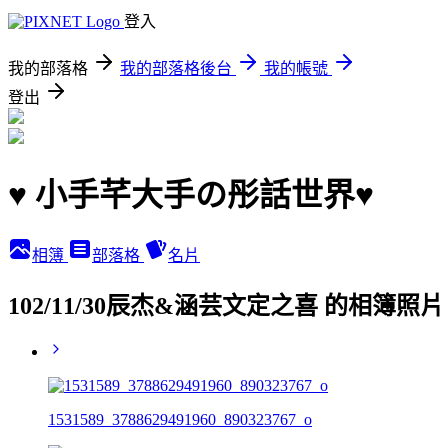
登入
我的部落格
我的部落格後台
我的帳號
登出
♥ 小手芊大手の彤話世界♥
相簿
部落格
名片
102/11/30辰杰&涵芸文定之喜 的相簿照片
1531589_3788629491960_890323767_o