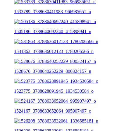
1533789_3788630411983_966985651_n
1505186_3788640692240_415898941_n
1531863_3788636012123_1780206566_n
1528676_3788640252229_800324157_n
1523775_3788628891945_1934530584_o
1524167_3788633652064_995907497_o
1526208_3788633532061_1336585181_n